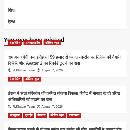
शिक्षा
हेल्थ
You may have missed
देश/विदेश
आस्था/धार्मिक
ब्रेकिंग न्यूज
रामायण रचेगी नया इतिहास! 59 हजार से ज्यादा स्क्रीन पर रिलीज की तैयारी,
RRR और Avatar 2 का रिकॉर्ड टूटने का दावा
R.Khabar Team
August 7, 2026
देश/विदेश
ब्रेकिंग न्यूज
ईरान में सत्ता परिवर्तन की कथित योजना विफल! रिपोर्ट में मोसाद के दो वरिष्ठ
अधिकारियों को हटाने का दावा
R.Khabar Team
August 7, 2026
खाजूवाला
क्राईम
बीकानेर
ब्रेकिंग न्यूज
राजस्थान
विद्युत लाइन टूटने से दो गाय समेत चार गौवंश की मौत, ग्रामीणों ने जताया रोष