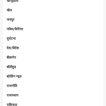
खाजूवाला
खेल
जयपुर
जॉब्स/कैरियर
दुर्घटना
देश/विदेश
बीकानेर
बॉलीवुड
ब्रेकिंग न्यूज
राजनीति
राजस्थान
राशिफल