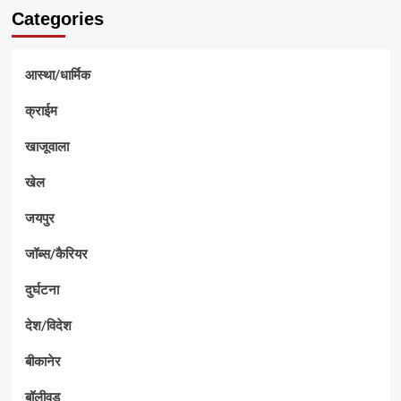
Categories
आस्था/धार्मिक
क्राईम
खाजूवाला
खेल
जयपुर
जॉब्स/कैरियर
दुर्घटना
देश/विदेश
बीकानेर
बॉलीवुड