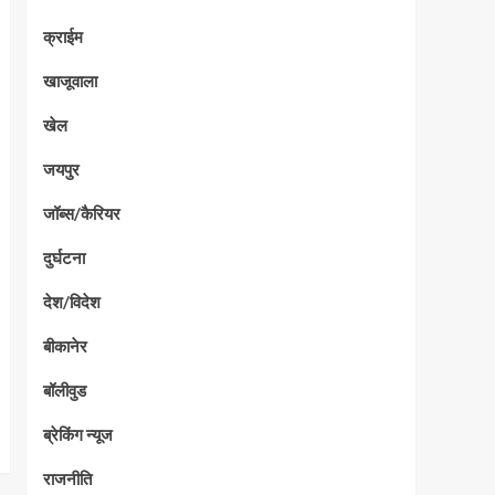
क्राईम
खाजूवाला
खेल
जयपुर
जॉब्स/कैरियर
दुर्घटना
देश/विदेश
बीकानेर
बॉलीवुड
ब्रेकिंग न्यूज
राजनीति