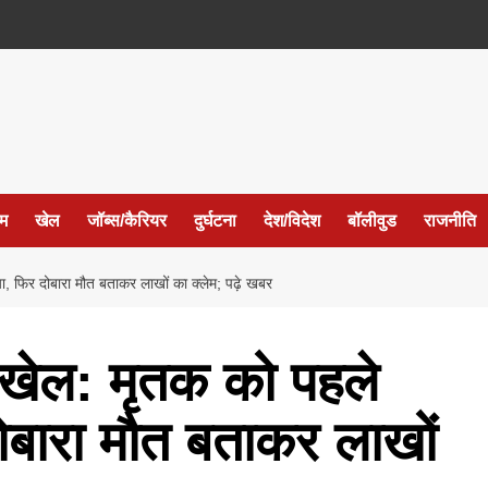
ईम
खेल
जॉब्स/कैरियर
दुर्घटना
देश/विदेश
बॉलीवुड
राजनीति
या, फिर दोबारा मौत बताकर लाखों का क्लेम; पढ़े खबर
ा खेल: मृतक को पहले
दोबारा मौत बताकर लाखों