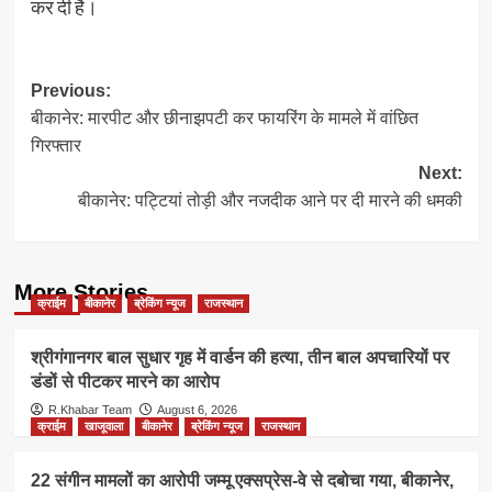
कर दी है।
Post
Previous:
बीकानेर: मारपीट और छीनाझपटी कर फायरिंग के मामले में वांछित
navigation
गिरफ्तार
Next:
बीकानेर: पट्टियां तोड़ी और नजदीक आने पर दी मारने की धमकी
More Stories
क्राईम
बीकानेर
ब्रेकिंग न्यूज
राजस्थान
श्रीगंगानगर बाल सुधार गृह में वार्डन की हत्या, तीन बाल अपचारियों पर
डंडों से पीटकर मारने का आरोप
R.Khabar Team
August 6, 2026
क्राईम
खाजूवाला
बीकानेर
ब्रेकिंग न्यूज
राजस्थान
22 संगीन मामलों का आरोपी जम्मू एक्सप्रेस-वे से दबोचा गया, बीकानेर,