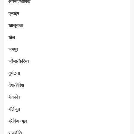
आस्था/धार्मिक
क्राईम
खाजूवाला
खेल
जयपुर
जॉब्स/कैरियर
दुर्घटना
देश/विदेश
बीकानेर
बॉलीवुड
ब्रेकिंग न्यूज
राजनीति