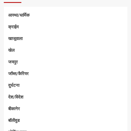
आस्था/धार्मिक
क्राईम
खाजूवाला
खेल
जयपुर
जॉब्स/कैरियर
दुर्घटना
देश/विदेश
बीकानेर
बॉलीवुड