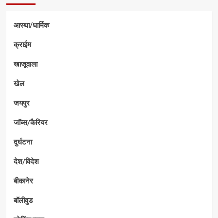
आस्था/धार्मिक
क्राईम
खाजूवाला
खेल
जयपुर
जॉब्स/कैरियर
दुर्घटना
देश/विदेश
बीकानेर
बॉलीवुड