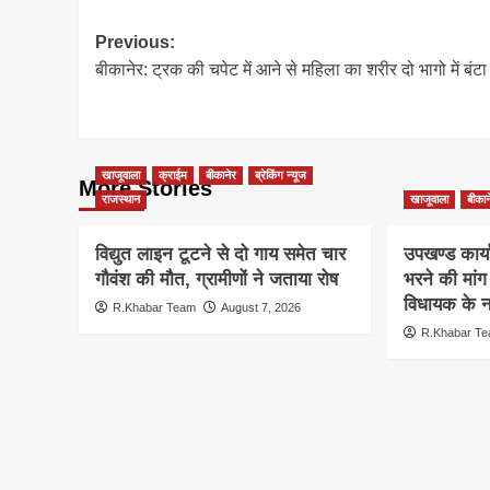
Post
Previous:
बीकानेर: ट्रक की चपेट में आने से महिला का शरीर दो भागो में बंटा
navigation
खाजूवाला
क्राईम
बीकानेर
ब्रेकिंग न्यूज
More Stories
राजस्थान
खाजूवाला
बीकान
विद्युत लाइन टूटने से दो गाय समेत चार
उपखण्ड कार्य
गौवंश की मौत, ग्रामीणों ने जताया रोष
भरने की मां
विधायक के ना
R.Khabar Team
August 7, 2026
R.Khabar T