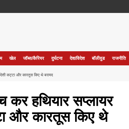
ईम
खेल
जॉब्स/कैरियर
दुर्घटना
देश/विदेश
बॉलीवुड
राजनीति
 देशी कट्टा और कारतूस किए थे बरामद
ंच कर हथियार सप्लायर
टा और कारतूस किए थे