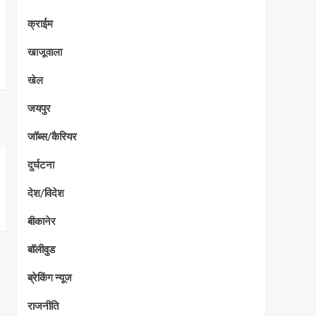
क्राईम
खाजूवाला
खेल
जयपुर
जॉब्स/कैरियर
दुर्घटना
देश/विदेश
बीकानेर
बॉलीवुड
ब्रेकिंग न्यूज
राजनीति