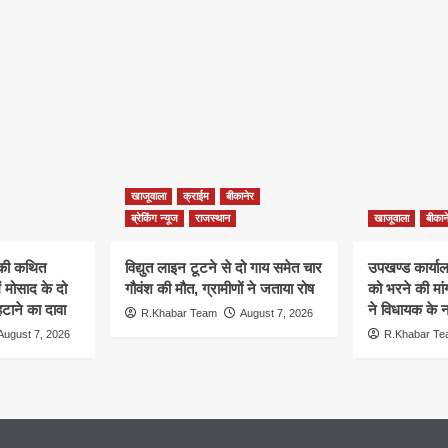
खाजूवाला
क्राईम
बीकानेर
ब्रेकिंग न्यूज
राजस्थान
खाजूवाला
बीकान
न की कथित
विद्युत लाइन टूटने से दो गाय समेत चार
उपखण्ड कार्यालय
ं मोसाद के दो
गौवंश की मौत, ग्रामीणों ने जताया रोष
को भरने की मा
हटाने का दावा
ने विधायक के ना
R.Khabar Team
August 7, 2026
August 7, 2026
R.Khabar T