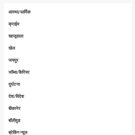
आस्था/धार्मिक
क्राईम
खाजूवाला
खेल
जयपुर
जॉब्स/कैरियर
दुर्घटना
देश/विदेश
बीकानेर
बॉलीवुड
ब्रेकिंग न्यूज