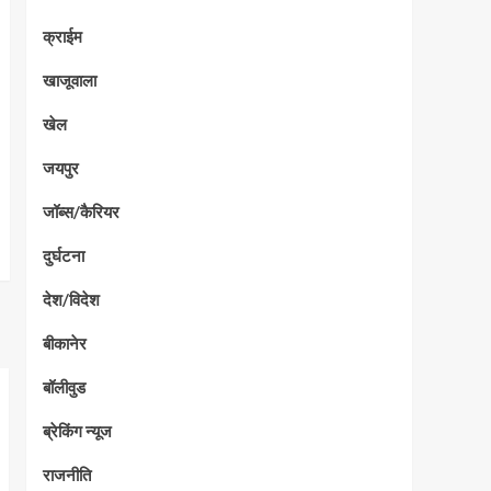
क्राईम
खाजूवाला
खेल
जयपुर
जॉब्स/कैरियर
दुर्घटना
देश/विदेश
बीकानेर
बॉलीवुड
ब्रेकिंग न्यूज
राजनीति