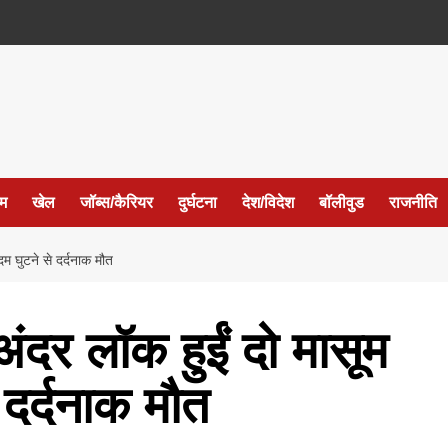
ईम
खेल
जॉब्स/कैरियर
दुर्घटना
देश/विदेश
बॉलीवुड
राजनीति
दम घुटने से दर्दनाक मौत
अंदर लॉक हुईं दो मासूम
े दर्दनाक मौत