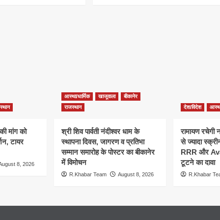
आस्था/धार्मिक
खाजूवाला
बीकानेर
स्थान
राजस्थान
देश/विदेश
आस्था
की मांग को
श्री शिव पार्वती नंदीश्वर धाम के
रामायण रचेगी 
शन, टायर
स्थापना दिवस, जागरण व प्रतिभा
से ज्यादा स्क्र
सम्मान समारोह के पोस्टर का बीकानेर
RRR और Avata
में विमोचन
टूटने का दावा
August 8, 2026
R.Khabar Team
August 8, 2026
R.Khabar T