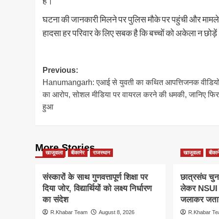
है।
घटना की जानकारी मिलने पर पुलिस मौके पर पहुंची और मामले क
हादसा हर परिवार के लिए सबक है कि बच्चों को अकेला न छोड़े
Post
Previous:
Hanumangarh: एआई से युवती का कथित आपत्तिजनक वीडियो
navigation
का आरोप, सोशल मीडिया पर वायरल करने की धमकी, जानिए फिर 
हुआ
More Stories
खाजूवाला
बीकानेर
राजस्थान
खाजूवाला
बीकान
संस्कारों के साथ गुणवत्तापूर्ण शिक्षा पर
छात्रसंघ चुन
दिया जोर, विद्यार्थियों को लक्ष्य निर्धारण
लेकर NSUI क
का संदेश
जलाकर जताय
R.Khabar Team
August 8, 2026
R.Khabar T