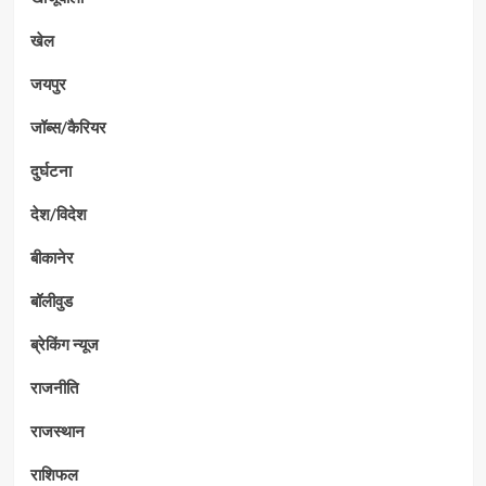
खेल
जयपुर
जॉब्स/कैरियर
दुर्घटना
देश/विदेश
बीकानेर
बॉलीवुड
ब्रेकिंग न्यूज
राजनीति
राजस्थान
राशिफल