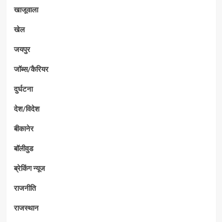
खाजूवाला
खेल
जयपुर
जॉब्स/कैरियर
दुर्घटना
देश/विदेश
बीकानेर
बॉलीवुड
ब्रेकिंग न्यूज
राजनीति
राजस्थान