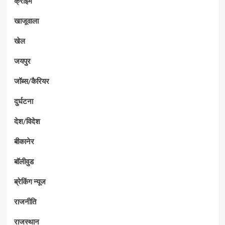
क्राईम
खाजूवाला
खेल
जयपुर
जॉब्स/कैरियर
दुर्घटना
देश/विदेश
बीकानेर
बॉलीवुड
ब्रेकिंग न्यूज
राजनीति
राजस्थान