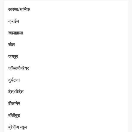
आस्था/धार्मिक
क्राईम
खाजूवाला
खेल
जयपुर
जॉब्स/कैरियर
दुर्घटना
देश/विदेश
बीकानेर
बॉलीवुड
ब्रेकिंग न्यूज