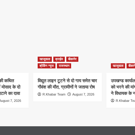
खाजूवाला
क्राईम
बीकानेर
ब्रेकिंग न्यूज
राजस्थान
खाजूवाला
बीकान
न की कथित
विद्युत लाइन टूटने से दो गाय समेत चार
उपखण्ड कार्यालय
ं मोसाद के दो
गौवंश की मौत, ग्रामीणों ने जताया रोष
को भरने की मा
हटाने का दावा
ने विधायक के ना
R.Khabar Team
August 7, 2026
August 7, 2026
R.Khabar T