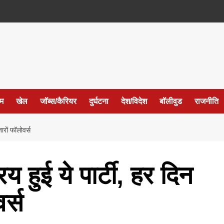
ईम
खेल
जॉब्स/कैरियर
दुर्घटना
देश/विदेश
बॉलीवुड
राजनीति
ारों फॉलोवर्स
य हुई ये पार्टी, हर दिन
र्स