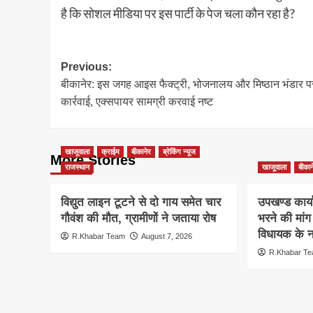
है कि सोशल मीडिया पर इस पार्टी के पेज चला कौन रहा है?
Post
Previous:
बीकानेर: इस जगह आइस फैक्ट्री, भोजनालय और मिष्ठान भंडार प
navigation
कार्रवाई, एक्सपायर सामग्री करवाई नष्ट
खाजूवाला
क्राईम
बीकानेर
ब्रेकिंग न्यूज
More Stories
राजस्थान
खाजूवाला
बीकान
विद्युत लाइन टूटने से दो गाय समेत चार
उपखण्ड कार्य
गौवंश की मौत, ग्रामीणों ने जताया रोष
भरने की मां
विधायक के ना
R.Khabar Team
August 7, 2026
R.Khabar T