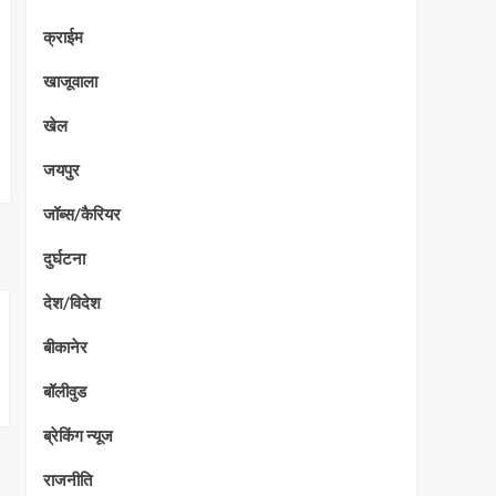
क्राईम
खाजूवाला
खेल
जयपुर
जॉब्स/कैरियर
दुर्घटना
देश/विदेश
बीकानेर
बॉलीवुड
ब्रेकिंग न्यूज
राजनीति