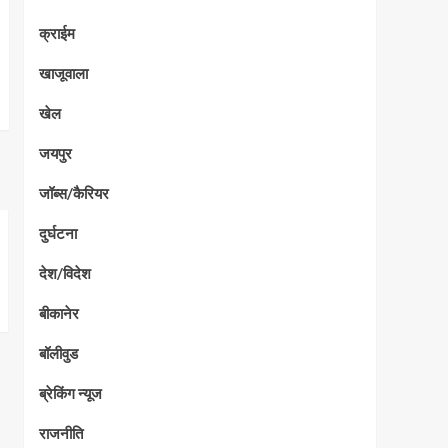
क्राईम
खाजूवाला
खेल
जयपुर
जॉब्स/कैरियर
दुर्घटना
देश/विदेश
बीकानेर
बॉलीवुड
ब्रेकिंग न्यूज
राजनीति