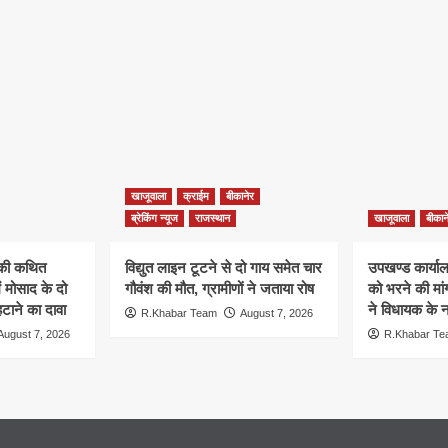
खाजूवाला
क्राईम
बीकानेर
ब्रेकिंग न्यूज
राजस्थान
खाजूवाला
बीकान
न की कथित
विद्युत लाइन टूटने से दो गाय समेत चार
उपखण्ड कार्यालय
ं मोसाद के दो
गौवंश की मौत, ग्रामीणों ने जताया रोष
को भरने की मा
हटाने का दावा
ने विधायक के ना
R.Khabar Team
August 7, 2026
August 7, 2026
R.Khabar T