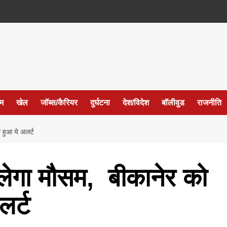
ईम
खेल
जॉब्स/कैरियर
दुर्घटना
देश/विदेश
बॉलीवुड
राजनीति
ी हुआ ये अलर्ट
दलेगा मौसम, बीकानेर को
लर्ट