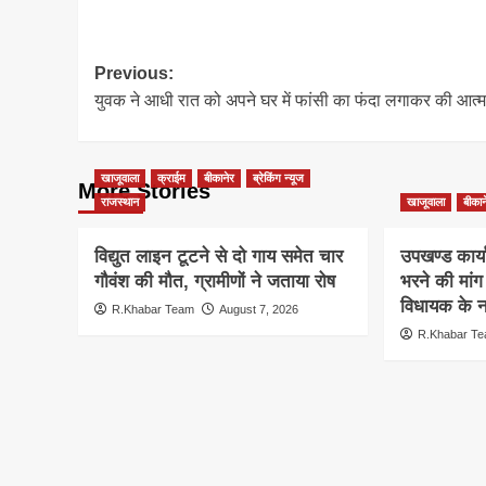
Post
Previous:
युवक ने आधी रात को अपने घर में फांसी का फंदा लगाकर की आत्म
navigation
खाजूवाला
क्राईम
बीकानेर
ब्रेकिंग न्यूज
More Stories
राजस्थान
खाजूवाला
बीकान
विद्युत लाइन टूटने से दो गाय समेत चार
उपखण्ड कार्य
गौवंश की मौत, ग्रामीणों ने जताया रोष
भरने की मां
विधायक के ना
R.Khabar Team
August 7, 2026
R.Khabar T