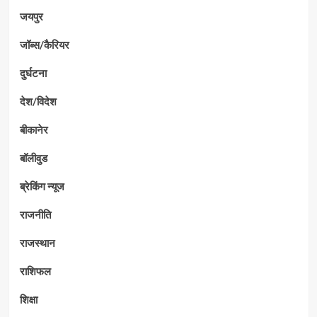
जयपुर
जॉब्स/कैरियर
दुर्घटना
देश/विदेश
बीकानेर
बॉलीवुड
ब्रेकिंग न्यूज
राजनीति
राजस्थान
राशिफल
शिक्षा