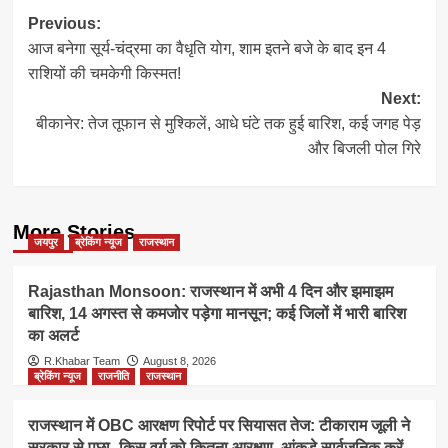
Post
Previous:
आज बनेगा सूर्य-चंद्रमा का वैधृति योग, शाम इतने बजे के बाद इन 4
navigation
राशियों की चमकेगी किस्मत!
Next:
बीकानेर: तेज तूफान से मुश्किलें, आधे घंटे तक हुई बारिश, कई जगह पेड़
और बिजली पोल गिरे
More Stories
जयपुर
ब्रेकिंग न्यूज
राजस्थान
Rajasthan Monsoon: राजस्थान में अभी 4 दिन और झमाझम
बारिश, 14 अगस्त से कमजोर पड़ेगा मानसून; कई जिलों में भारी बारिश
का अलर्ट
R.Khabar Team
August 8, 2026
ब्रेकिंग न्यूज
राजनीति
राजस्थान
राजस्थान में OBC आरक्षण रिपोर्ट पर सियासत तेज: टीकाराम जूली ने
सरकार से पूछा- किस वर्ग को कितना आरक्षण, आंकड़े सार्वजनिक करें