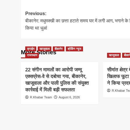
Post
Previous:
बीकानेर: मधुमक्खी का छत्ता हटाते समय घर में लगी आग, भगाने के
navigation
किया था धुआं
क्राईम
खाजूवाला
बीकानेर
ब्रेकिंग न्यूज
More Stories
राजस्थान
खाजूवाला
बीकान
22 संगीन मामलों का आरोपी जम्मू
सीमांत क्षेत्र
एक्सप्रेस-वे से दबोचा गया, बीकानेर,
खिलाफ फूटा 
खाजूवाला और पाली पुलिस की संयुक्त
ने किया प्रदर
कार्रवाई में मिली बड़ी सफलता
R.Khabar T
R.Khabar Team
August 6, 2026