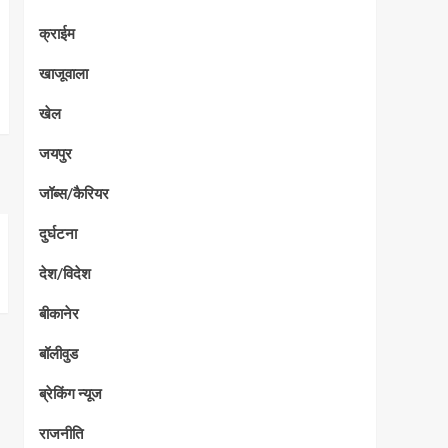
क्राईम
खाजूवाला
खेल
जयपुर
जॉब्स/कैरियर
दुर्घटना
देश/विदेश
बीकानेर
बॉलीवुड
ब्रेकिंग न्यूज
राजनीति