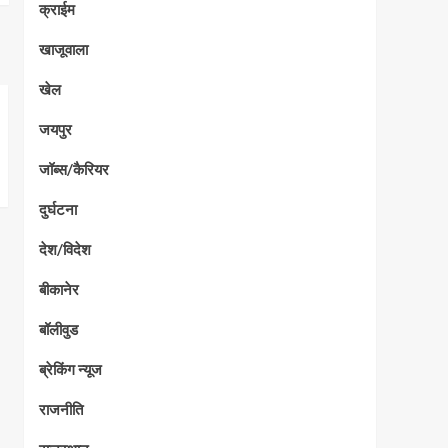
क्राईम
खाजूवाला
खेल
जयपुर
जॉब्स/कैरियर
दुर्घटना
देश/विदेश
बीकानेर
बॉलीवुड
ब्रेकिंग न्यूज
राजनीति