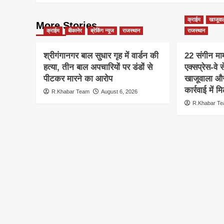
क्राईम
खाजूवा
More Stories
क्राईम
बीकानेर
ब्रेकिंग न्यूज
राजस्थान
राजस्थान
श्रीगंगानगर बाल सुधार गृह में वार्डन की
22 संगीन माम
हत्या, तीन बाल अपचारियों पर डंडों से
एक्सप्रेस-वे 
पीटकर मारने का आरोप
खाजूवाला और
कार्रवाई में
R.Khabar Team
August 6, 2026
R.Khabar T