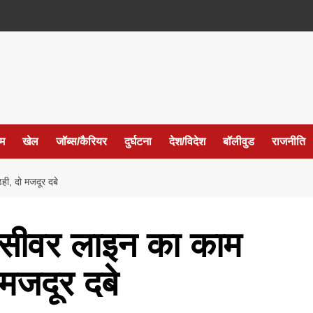
ईम
खेल
जॉब्स/कैरियर
दुर्घटना
देश/विदेश
बॉलीवुड
राजनीति
ही, दो मजदूर दबे
ह सीवर लाइन का काम
 मजदूर दबे