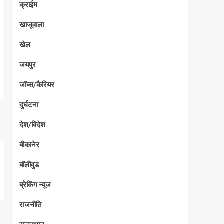
क्राईम
खाजूवाला
खेल
जयपुर
जॉब्स/कैरियर
दुर्घटना
देश/विदेश
बीकानेर
बॉलीवुड
ब्रेकिंग न्यूज
राजनीति