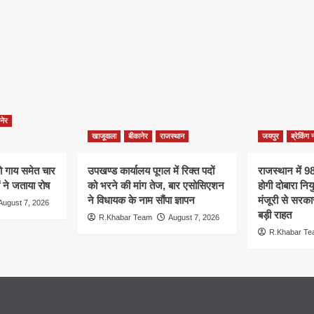
नेर
खाजूवाला
बीकानेर
राजस्थान
जयपुर
ब्रेकिंग 
दो गाय समेत चार
उपखण्ड कार्यालय पूगल में रिक्त पदों
राजस्थान में 988
ं ने जताया रोष
को भरने की मांग तेज, बार एसोसिएशन
होगी दोबारा नियु
ने विधायक के नाम सौंपा ज्ञापन
मंजूरी से सरका
August 7, 2026
बड़ी राहत
R.Khabar Team
August 7, 2026
R.Khabar T