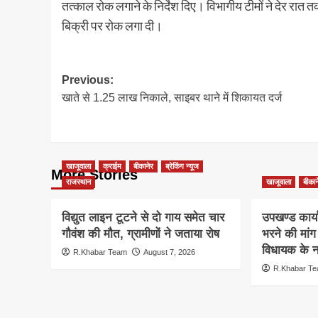
तत्काल रोक लगाने के निर्देश दिए। विभागीय टीमों ने देर रात
बिक्री पर रोक लगा दी।
Post
Previous:
खाते से 1.25 लाख निकाले, साइबर थाने में शिकायत दर्ज
navigation
खाजूवाला
क्राईम
बीकानेर
ब्रेकिंग न्यूज
More Stories
राजस्थान
खाजूवाला
बीकान
विद्युत लाइन टूटने से दो गाय समेत चार
उपखण्ड कार्य
गौवंश की मौत, ग्रामीणों ने जताया रोष
भरने की मां
विधायक के ना
R.Khabar Team
August 7, 2026
R.Khabar T