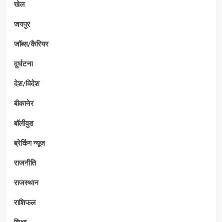
खेल
जयपुर
जॉब्स/कैरियर
दुर्घटना
देश/विदेश
बीकानेर
बॉलीवुड
ब्रेकिंग न्यूज
राजनीति
राजस्थान
राशिफल
शिक्षा