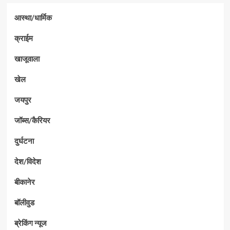
आस्था/धार्मिक
क्राईम
खाजूवाला
खेल
जयपुर
जॉब्स/कैरियर
दुर्घटना
देश/विदेश
बीकानेर
बॉलीवुड
ब्रेकिंग न्यूज