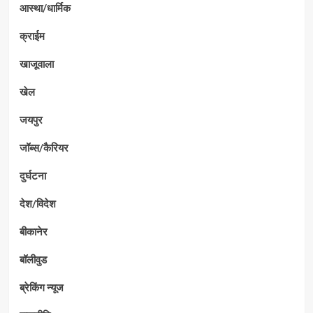
आस्था/धार्मिक
क्राईम
खाजूवाला
खेल
जयपुर
जॉब्स/कैरियर
दुर्घटना
देश/विदेश
बीकानेर
बॉलीवुड
ब्रेकिंग न्यूज