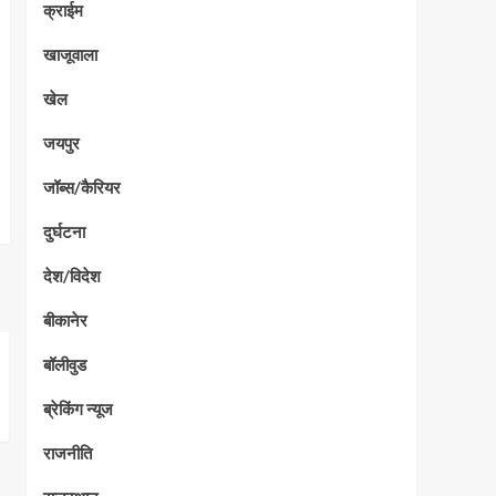
क्राईम
खाजूवाला
खेल
जयपुर
जॉब्स/कैरियर
दुर्घटना
देश/विदेश
बीकानेर
बॉलीवुड
ब्रेकिंग न्यूज
राजनीति