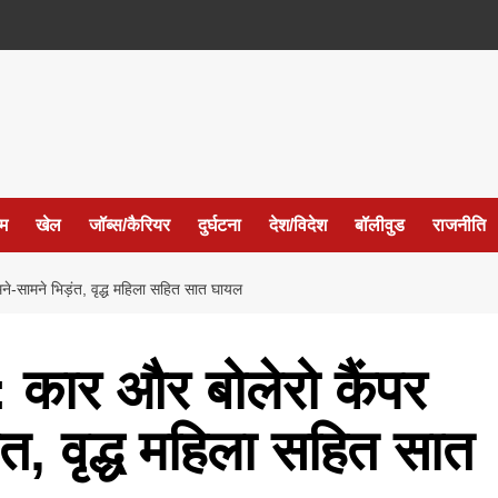
ईम
खेल
जॉब्स/कैरियर
दुर्घटना
देश/विदेश
बॉलीवुड
राजनीति
ामने भिड़ंत, वृद्ध महिला सहित सात घायल
ार और बोलेरो कैंपर
त, वृद्ध महिला सहित सात