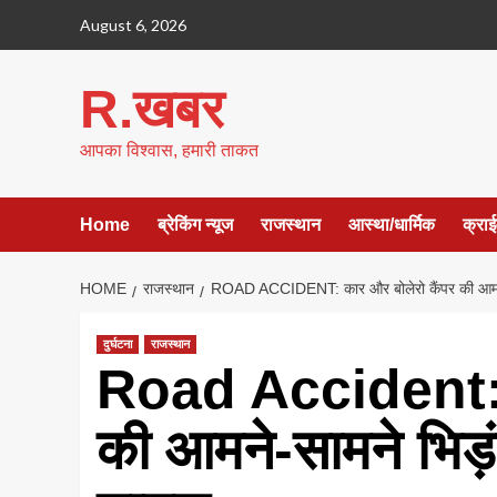
Skip
August 6, 2026
to
content
R.खबर
आपका विश्वास, हमारी ताकत
Home
ब्रेकिंग न्यूज
राजस्थान
आस्था/धार्मिक
क्रा
HOME
राजस्थान
ROAD ACCIDENT: कार और बोलेरो कैंपर की आमने-स
दुर्घटना
राजस्थान
Road Accident: क
की आमने-सामने भिड़ं