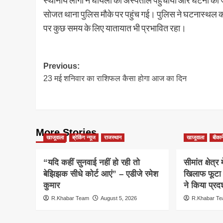
स्थानीय लोगों ने घायलो को अस्पताल पहुंचाया और घटना की
सोजत थाना पुलिस मौके पर पहुंच गई। पुलिस ने घटनास्थल का
पर कुछ समय के लिए यातायात भी प्रभावित रहा।
Post
Previous:
23 मई शनिवार का राशिफल कैसा होगा आज का दिन
navigation
More Stories
खाजूवाला
ब्रेकिंग न्यूज
राजस्थान
खाजूवाला
बीकान
“यदि कहीं सुनवाई नहीं हो रही तो
सीमांत क्षेत्र
बेझिझक सीधे कोर्ट आएं” – एडीजे रमेश
खिलाफ फूटा 
कुमार
ने किया प्रदर
R.Khabar Team
August 5, 2026
R.Khabar T