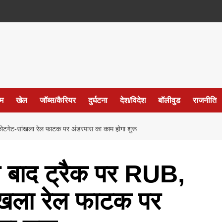
ईम
खेल
जॉब्स/कैरियर
दुर्घटना
देश/विदेश
बॉलीवुड
राजनीति
टगेट-सांखला रेल फाटक पर अंडरपास का काम होगा शुरू
बाद ट्रैक पर RUB,
ांखला रेल फाटक पर