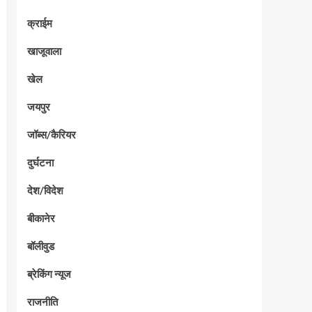
क्राईम
खाजूवाला
खेल
जयपुर
जॉब्स/कैरियर
दुर्घटना
देश/विदेश
बीकानेर
बॉलीवुड
ब्रेकिंग न्यूज
राजनीति