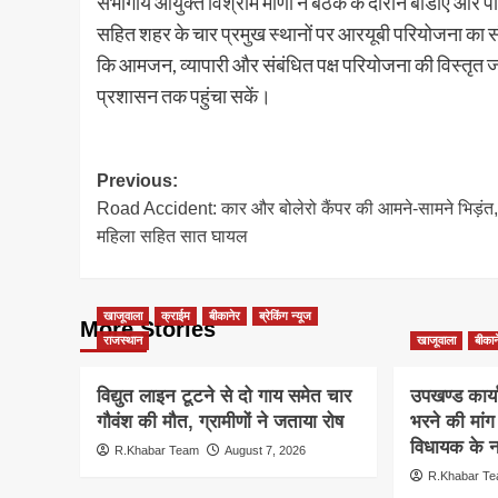
संभागीय आयुक्त विश्राम मीणा ने बैठक के दौरान बीडीए और प
सहित शहर के चार प्रमुख स्थानों पर आरयूबी परियोजना का संपू
कि आमजन, व्यापारी और संबंधित पक्ष परियोजना की विस्तृत
प्रशासन तक पहुंचा सकें।
Post
Previous:
Road Accident: कार और बोलेरो कैंपर की आमने-सामने भिड़ंत, व
navigation
महिला सहित सात घायल
खाजूवाला
क्राईम
बीकानेर
ब्रेकिंग न्यूज
More Stories
राजस्थान
खाजूवाला
बीकान
विद्युत लाइन टूटने से दो गाय समेत चार
उपखण्ड कार्य
गौवंश की मौत, ग्रामीणों ने जताया रोष
भरने की मां
विधायक के ना
R.Khabar Team
August 7, 2026
R.Khabar T