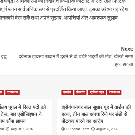
ीडब्ल्यूडी अधिकारियों को निर्देशित किया कि कोटगेट और सांखला फाटक
र्ण प्लान सार्वजनिक रूप से प्रदर्शित किया जाए। इसका उद्देश्य यह रहेगा
 जानकारी देख सकें तथा अपने सुझाव, आपत्तियां और आवश्यक सुझाव
Next:
ृद्ध
दर्दनाक हादसा: खदान में डूबने से दो चचेरे भाइयों की मौत, खेलते समय
हुआ हादसा
ेर
राजस्थान
क्राईम
बीकानेर
ब्रेकिंग न्यूज
राजस्थान
ालय पूगल में रिक्त पदों को
श्रीगंगानगर बाल सुधार गृह में वार्डन की
ग तेज, बार एसोसिएशन ने
हत्या, तीन बाल अपचारियों पर डंडों से
म सौंपा ज्ञापन
पीटकर मारने का आरोप
eam
August 7, 2026
R.Khabar Team
August 6, 2026