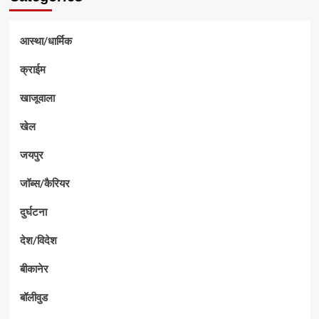
आस्था/धार्मिक
क्राईम
खाजूवाला
खेल
जयपुर
जॉब्स/कैरियर
दुर्घटना
देश/विदेश
बीकानेर
बॉलीवुड