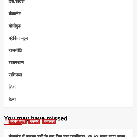
देश/विदेश
बीकानेर
बॉलीवुड
ब्रेकिंग न्यूज
राजनीति
राजस्थान
राशिफल
शिक्षा
हेल्थ
You may have missed
ब्रेकिंग न्यूज
बीकानेर
राजस्थान
बीकानेर में साइबर ठगी के बाद फिर बड़ा फर्जीवाड़ा: 38.53 लाख रुपए वापस