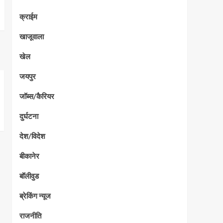
क्राईम
खाजूवाला
खेल
जयपुर
जॉब्स/कैरियर
दुर्घटना
देश/विदेश
बीकानेर
बॉलीवुड
ब्रेकिंग न्यूज
राजनीति