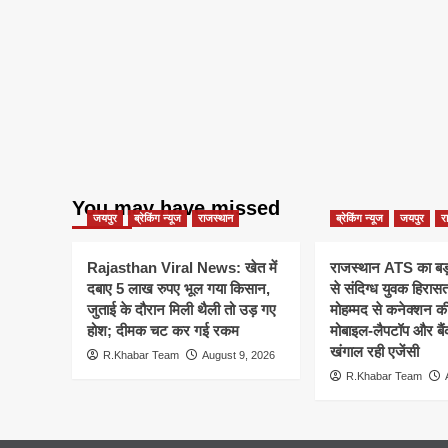
You may have missed
जयपुर
ब्रेकिंग न्यूज
राजस्थान
ब्रेकिंग न्यूज
जयपुर
र
Rajasthan Viral News: खेत में
राजस्थान ATS का बड़
दबाए 5 लाख रुपए भूल गया किसान,
से संदिग्ध युवक हिरासत
जुताई के दौरान मिली थैली तो उड़ गए
मोहम्मद से कनेक्शन क
होश; दीमक चट कर गई रकम
मोबाइल-लैपटॉप और बैं
खंगाल रही एजेंसी
R.Khabar Team
August 9, 2026
R.Khabar Team