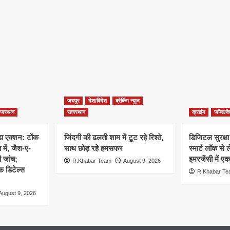
जयपुर
देश/विदेश
ब्रेकिंग न्यूज
ाजस्थान
राजस्थान
क्राईम
जॉब्स/क
ा एक्शन: टोंक
जिंदगी की ढलती शाम में टूट रहे रिश्ते,
डिजिटल सुरक्षा क
 में, जैश-ए-
साथ छोड़ रहे हमसफर
स्मार्ट लॉक स
ी जांच;
इमरजेंसी में ए
R.Khabar Team
August 9, 2026
क डिटेल्स
R.Khabar T
August 9, 2026