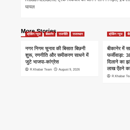
navigation
घायल
More Stories
ब्रेकिंग न्यूज
बीकानेर
राजनीति
राजस्थान
ब्रेकिंग न्यूज
बी
नगर निगम चुनाव की बिसात बिछनी
बीकानेर में 
शुरू, रणनीति और समीकरण साधने में
फर्जीवाड़ा:
जुटे भाजपा-कांग्रेस
दिलाने का झ
लाख ऐंठने क
R.Khabar Team
August 9, 2026
R.Khabar T