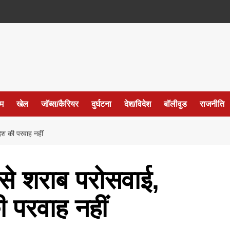
ईम
खेल
जॉब्स/कैरियर
दुर्घटना
देश/विदेश
बॉलीवुड
राजनीति
देश की परवाह नहीं
ं से शराब परोसवाई,
 परवाह नहीं