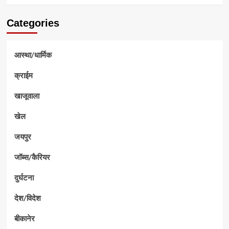
Categories
आस्था/धार्मिक
क्राईम
खाजूवाला
खेल
जयपुर
जॉब्स/कैरियर
दुर्घटना
देश/विदेश
बीकानेर