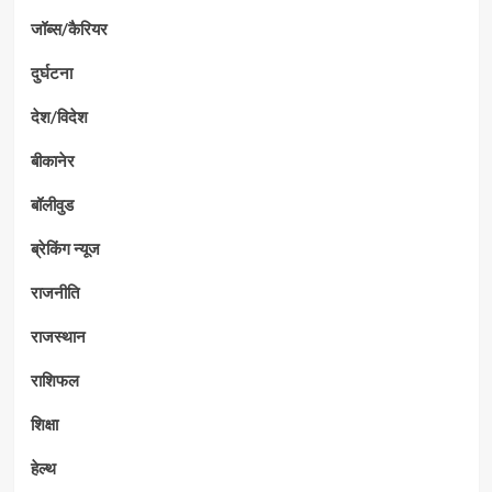
जॉब्स/कैरियर
दुर्घटना
देश/विदेश
बीकानेर
बॉलीवुड
ब्रेकिंग न्यूज
राजनीति
राजस्थान
राशिफल
शिक्षा
हेल्थ