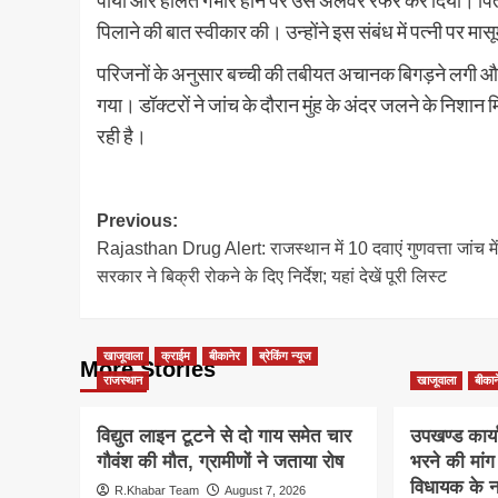
पाया और हालत गंभीर होने पर उसे अलवर रेफर कर दिया। पिता क
पिलाने की बात स्वीकार की। उन्होंने इस संबंध में पत्नी पर म
परिजनों के अनुसार बच्ची की तबीयत अचानक बिगड़ने लगी और
गया। डॉक्टरों ने जांच के दौरान मुंह के अंदर जलने के निशान 
रही है।
Post
Previous:
Rajasthan Drug Alert: राजस्थान में 10 दवाएं गुणवत्ता जांच मे
navigation
सरकार ने बिक्री रोकने के दिए निर्देश; यहां देखें पूरी लिस्ट
खाजूवाला
क्राईम
बीकानेर
ब्रेकिंग न्यूज
More Stories
राजस्थान
खाजूवाला
बीकान
विद्युत लाइन टूटने से दो गाय समेत चार
उपखण्ड कार्य
गौवंश की मौत, ग्रामीणों ने जताया रोष
भरने की मां
विधायक के ना
R.Khabar Team
August 7, 2026