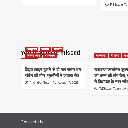
R.Khabar T
खाजूवाला
क्राईम
बीकानेर
You may have missed
ब्रेकिंग न्यूज
राजस्थान
खाजूवाला
बीकानेर
राज
विद्युत लाइन टूटने से दो गाय समेत चार
उपखण्ड कार्यालय पूगल म
गौवंश की मौत, ग्रामीणों ने जताया रोष
को भरने की मांग तेज
ने विधायक के नाम सौंपा
R.Khabar Team
August 7, 2026
R.Khabar Team
Contact Us