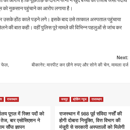
ा आरोप है कि पूछताछ के दौरान पत्नी ने खुद बच्ची को तेजाब जैसा पदार्थ
ासूम को नुकसान पहुंचाने का आरोप लगाया है।
 उसके होंठ काले पड़ने लगे। इसके बाद उसे तत्काल अस्पताल पहुंचाया
मिलने की बात कही। वहीं पुलिस पूरे मामले की विभिन्न पहलुओं से जांच कर
Next:
ं फेल,
बीकानेर: मारपीट कर छीने रुपए और सोने की चेन, मामला दर्ज
ेर
राजस्थान
जयपुर
ब्रेकिंग न्यूज
राजस्थान
ालय पूगल में रिक्त पदों को
राजस्थान में 988 पूर्व संविदा नर्सों की
ग तेज, बार एसोसिएशन ने
होगी दोबारा नियुक्ति, वित्त विभाग की
म सौंपा ज्ञापन
मंजूरी से सरकारी अस्पतालों को मिलेगी