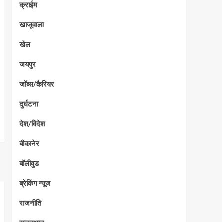
क्राईम
खाजूवाला
खेल
जयपुर
जॉब्स/कैरियर
दुर्घटना
देश/विदेश
बीकानेर
बॉलीवुड
ब्रेकिंग न्यूज
राजनीति