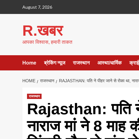
Skip
August 7, 2026
to
content
R.खबर
आपका विश्वास, हमारी ताकत
Home
ब्रेकिंग न्यूज
राजस्थान
आस्था/धार्मिक
क्रा
HOME
राजस्थान
RAJASTHAN: पति ने पीहर जाने से रोका था, नाराज मा
राजस्थान
Rajasthan: पति ने 
नाराज मां ने 8 माह 