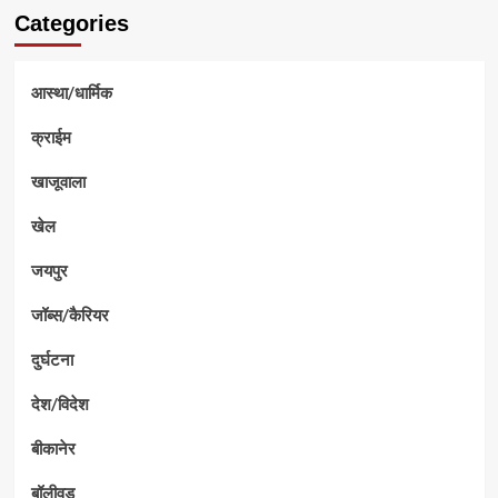
Categories
आस्था/धार्मिक
क्राईम
खाजूवाला
खेल
जयपुर
जॉब्स/कैरियर
दुर्घटना
देश/विदेश
बीकानेर
बॉलीवुड