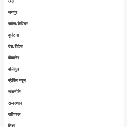
खेल
जयपुर
जॉब्स/कैरियर
दुर्घटना
देश/विदेश
बीकानेर
बॉलीवुड
ब्रेकिंग न्यूज
राजनीति
राजस्थान
राशिफल
शिक्षा