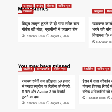
खाजूवाला
क्राईम
बीकानेर
ब्रेकिंग न्यूज
More Stories
राजस्थान
खाजूवाला
बीकान
विद्युत लाइन टूटने से दो गाय समेत चार
उपखण्ड कार्य
गौवंश की मौत, ग्रामीणों ने जताया रोष
भरने की मां
विधायक के ना
R.Khabar Team
August 7, 2026
R.Khabar T
You may have missed
देश/विदेश
आस्था/धार्मिक
ब्रेकिंग न्यूज
देश/विदेश
ब्रेकिंग न्यूज
रामायण रचेगी नया इतिहास! 59 हजार
ईरान में सत्ता परिवर्त
से ज्यादा स्क्रीन पर रिलीज की तैयारी,
योजना विफल! रिपोर्ट मे
RRR और Avatar 2 का रिकॉर्ड
वरिष्ठ अधिकारियों को 
टूटने का दावा
R.Khabar Team
R.Khabar Team
August 7, 2026