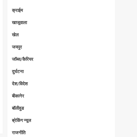
क्राईम
खाजूवाला
खेल
जयपुर
जॉब्स/कैरियर
दुर्घटना
देश/विदेश
बीकानेर
बॉलीवुड
ब्रेकिंग न्यूज
राजनीति