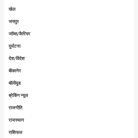
खेल
जयपुर
जॉब्स/कैरियर
दुर्घटना
देश/विदेश
बीकानेर
बॉलीवुड
ब्रेकिंग न्यूज
राजनीति
राजस्थान
राशिफल