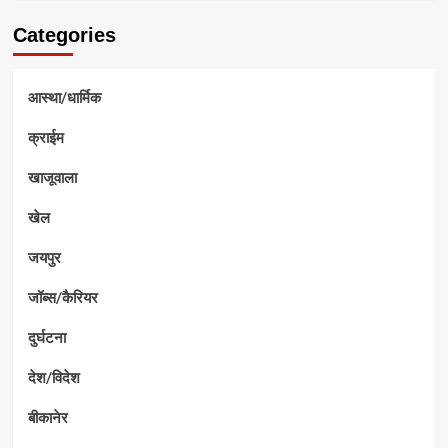
Categories
आस्था/धार्मिक
क्राईम
खाजूवाला
खेल
जयपुर
जॉब्स/कैरियर
दुर्घटना
देश/विदेश
बीकानेर