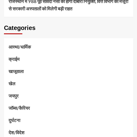
राजस्थान में 988 पूर्व संविदा नर्सों की होगी दोबारा नियुक्ति, वित्त विभाग की मंजूरी
से सरकारी अस्पतालों को मिलेगी बड़ी राहत
Categories
आस्था/धार्मिक
क्राईम
खाजूवाला
खेल
जयपुर
जॉब्स/कैरियर
दुर्घटना
देश/विदेश