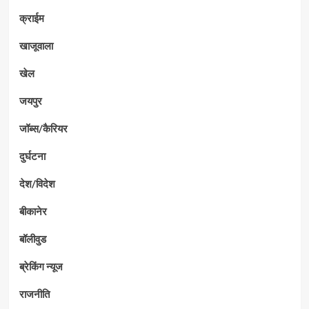
क्राईम
खाजूवाला
खेल
जयपुर
जॉब्स/कैरियर
दुर्घटना
देश/विदेश
बीकानेर
बॉलीवुड
ब्रेकिंग न्यूज
राजनीति