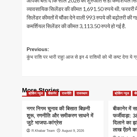
आपको बता दें कि साल 2026 की शुरुआत से ही कमर्शियल सिलेंडर 
व्यावसायिक सिलेंडर की कीमत 1,691.50 रुपये थी. फरवरी में 49 
सिलेंडर कीमतों में चौंका देने वाली 993 रुपये की बढ़ोतरी की गई
कमर्शियल सिलेंडर की कीमत 3,113.50 रुपये हो गई है.
Post
Previous:
कुंभ राशि पर भारी राहु! आज से इन 4 राशियों को भी कष्ट देगा ये ग
navigation
More Stories
ब्रेकिंग न्यूज
बीकानेर
राजनीति
राजस्थान
ब्रेकिंग न्यूज
बी
नगर निगम चुनाव की बिसात बिछनी
बीकानेर में 
शुरू, रणनीति और समीकरण साधने में
फर्जीवाड़ा:
जुटे भाजपा-कांग्रेस
दिलाने का झ
लाख ऐंठने क
R.Khabar Team
August 9, 2026