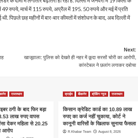
के दामों में लगातार बढ़ोतरी हो रही है. दिल्ली में जनवरी में 19 किलो के
रुपये, मार्च में 115 रुपये, अप्रैल में 195. 50 रुपये और मई में प्रति
 थी. पिछले छह महीनों में बार-बार कीमतों में संशोधन के बाद, अब दिल्ली में
Next:
्रह
खाजूवाला: पुलिस को देखते ही नहर में कूदा सरसों चोरी का आरोपी,
कांस्टेबल ने छलांग लगाकर दबोचा
कानेर
राजस्थान
क्राईम
बीकानेर
ब्रेकिंग न्यूज
राजस्थान
साइबर ठगी के बाद फिर बड़ा
किसान क्रेडिट कार्ड का 10.89 लाख
 38.53 लाख रुपए वापस
रुपए का कर्ज नहीं चुकाया, कोर्ट ने
ांसा देकर महिला से 20.25
कानूनी वारिसों के खिलाफ सुनाया फैसला
ा आरोप
R.Khabar Team
August 8, 2026