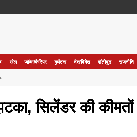
ईम
खेल
जॉब्स/कैरियर
दुर्घटना
देश/विदेश
बॉलीवुड
राजनीति
ी
टका, सिलेंडर की कीमतों