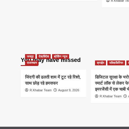
R.Khabar T
जयपुर
देश/विदेश
ब्रेकिंग न्यूज
You may have missed
राजस्थान
क्राईम
जॉब्स/कैरियर
जिंदगी की ढलती शाम में टूट रहे रिश्ते,
डिजिटल सुरक्षा के भरोसे
साथ छोड़ रहे हमसफर
स्मार्ट लॉक से लेकर
इमरजेंसी में एक चाबी 
R.Khabar Team
August 9, 2026
R.Khabar Team