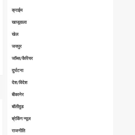
क्राईम
खाजूवाला
खेल
जयपुर
जॉब्स/कैरियर
दुर्घटना
देश/विदेश
बीकानेर
बॉलीवुड
ब्रेकिंग न्यूज
राजनीति