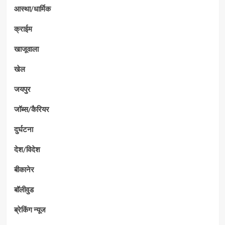
आस्था/धार्मिक
क्राईम
खाजूवाला
खेल
जयपुर
जॉब्स/कैरियर
दुर्घटना
देश/विदेश
बीकानेर
बॉलीवुड
ब्रेकिंग न्यूज