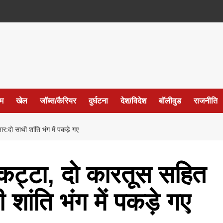
ईम
खेल
जॉब्स/कैरियर
दुर्घटना
देश/विदेश
बॉलीवुड
राजनीति
:दो साथी शांति भंग में पकड़े गए
 कट्टा, दो कारतूस सहित
शांति भंग में पकड़े गए