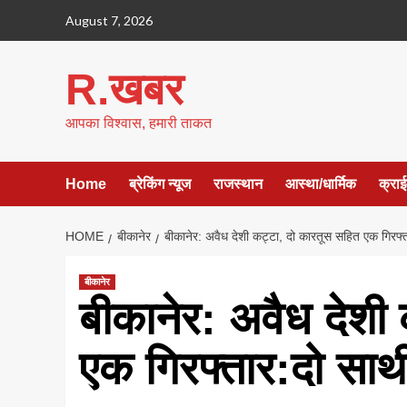
Skip
August 7, 2026
to
content
R.खबर
आपका विश्वास, हमारी ताकत
Home
ब्रेकिंग न्यूज
राजस्थान
आस्था/धार्मिक
क्रा
HOME
बीकानेर
बीकानेर: अवैध देशी कट्टा, दो कारतूस सहित एक गिरफ्तार
बीकानेर
बीकानेर: अवैध देशी
एक गिरफ्तार:दो साथी 