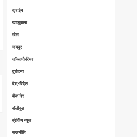
क्राईम
खाजूवाला
खेल
जयपुर
जॉब्स/कैरियर
दुर्घटना
देश/विदेश
बीकानेर
बॉलीवुड
ब्रेकिंग न्यूज
राजनीति