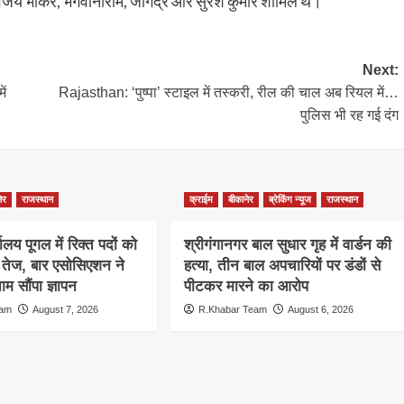
विजय भाकर, भगवानाराम, जोगेंद्र और सुरेश कुमार शामिल थे।
Next:
ें
Rajasthan: ‘पुष्पा’ स्टाइल में तस्करी, रील की चाल अब रियल में…
पुलिस भी रह गई दंग
ेर
राजस्थान
क्राईम
बीकानेर
ब्रेकिंग न्यूज
राजस्थान
ालय पूगल में रिक्त पदों को
श्रीगंगानगर बाल सुधार गृह में वार्डन की
ग तेज, बार एसोसिएशन ने
हत्या, तीन बाल अपचारियों पर डंडों से
म सौंपा ज्ञापन
पीटकर मारने का आरोप
eam
August 7, 2026
R.Khabar Team
August 6, 2026