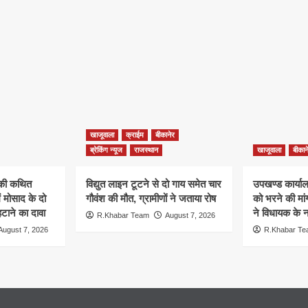
खाजूवाला
क्राईम
बीकानेर
ब्रेकिंग न्यूज
राजस्थान
खाजूवाला
बीकान
न की कथित
विद्युत लाइन टूटने से दो गाय समेत चार
उपखण्ड कार्यालय
ं मोसाद के दो
गौवंश की मौत, ग्रामीणों ने जताया रोष
को भरने की मा
हटाने का दावा
ने विधायक के ना
R.Khabar Team
August 7, 2026
August 7, 2026
R.Khabar T