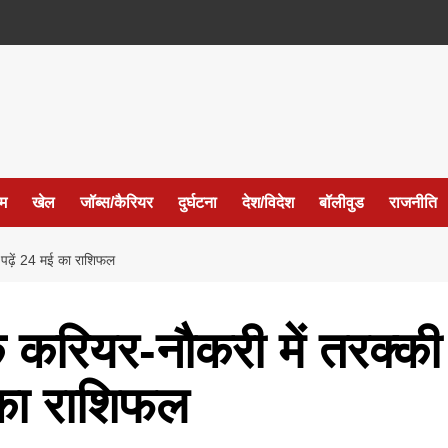
ईम
खेल
जॉब्स/कैरियर
दुर्घटना
देश/विदेश
बॉलीवुड
राजनीति
, पढ़ें 24 मई का राशिफल
के करियर-नौकरी में तरक्की
 का राशिफल