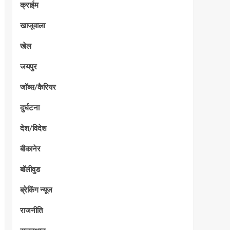
क्राईम
खाजूवाला
खेल
जयपुर
जॉब्स/कैरियर
दुर्घटना
देश/विदेश
बीकानेर
बॉलीवुड
ब्रेकिंग न्यूज
राजनीति