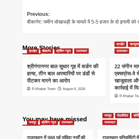
Post
Previous:
बीकानेर: जमीन धोखाधड़ी के मामले में 5-5 हजार के दो इनामी को 
navigation
क्राईम
खाजूवा
More Stories
क्राईम
बीकानेर
ब्रेकिंग न्यूज
राजस्थान
राजस्थान
श्रीगंगानगर बाल सुधार गृह में वार्डन की
22 संगीन माम
हत्या, तीन बाल अपचारियों पर डंडों से
एक्सप्रेस-वे 
पीटकर मारने का आरोप
खाजूवाला और
कार्रवाई में
R.Khabar Team
August 6, 2026
R.Khabar T
जयपुर
देश/विदेश
ब्रेक
You may have missed
जयपुर
ब्रेकिंग न्यूज
राजस्थान
राजस्थान
राजस्थान में 988 पूर्व संविदा नर्सों की
राजस्थान यूनिवर्सिटी मे