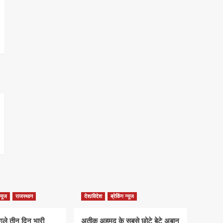
न्यूज
राजस्थान
देश/विदेश
ब्रेकिंग न्यूज
गले तीन दिन भारी
अतीक अहमद के सबसे छोटे बेटे अबान