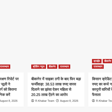
क्राईम
बीकानेर
राजस्थान
ब्रेकिंग न्यूज
बीकानेर
राजस्थान
राजस्थान
्षण रिपोर्ट पर
बीकानेर में साइबर ठगी के बाद फिर बड़ा
किसान क्रेडिट
जूली ने
फर्जीवाड़ा: 38.53 लाख रुपए वापस
रुपए का कर्ज नह
र्ग को कितना
दिलाने का झांसा देकर महिला से
कानूनी वारिसों
निक करें
20.25 लाख ऐंठने का आरोप
फैसला
August 8, 2026
R.Khabar Team
August 8, 2026
R.Khabar T