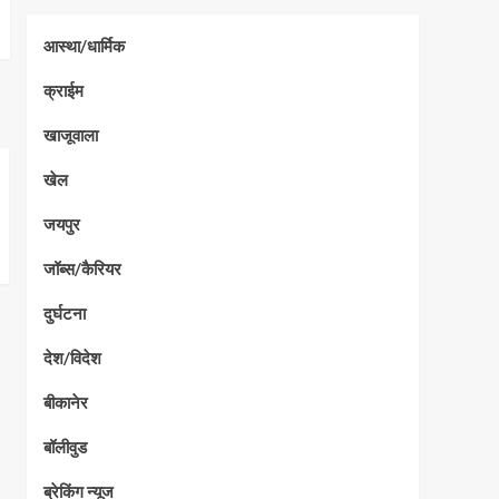
आस्था/धार्मिक
क्राईम
खाजूवाला
खेल
जयपुर
जॉब्स/कैरियर
दुर्घटना
देश/विदेश
बीकानेर
बॉलीवुड
ब्रेकिंग न्यूज