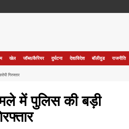
ईम
खेल
जॉब्स/कैरियर
दुर्घटना
देश/विदेश
बॉलीवुड
राजनीति
आरोपी गिरफ्तार
ले में पुलिस की बड़ी
िरफ्तार