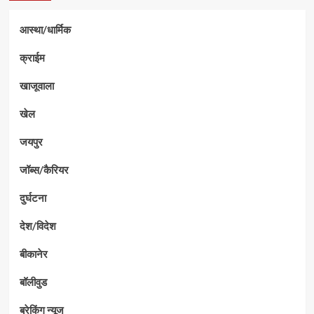
आस्था/धार्मिक
क्राईम
खाजूवाला
खेल
जयपुर
जॉब्स/कैरियर
दुर्घटना
देश/विदेश
बीकानेर
बॉलीवुड
ब्रेकिंग न्यूज