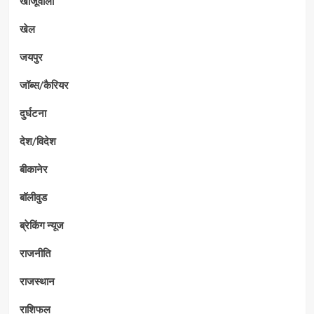
खाजूवाला
खेल
जयपुर
जॉब्स/कैरियर
दुर्घटना
देश/विदेश
बीकानेर
बॉलीवुड
ब्रेकिंग न्यूज
राजनीति
राजस्थान
राशिफल