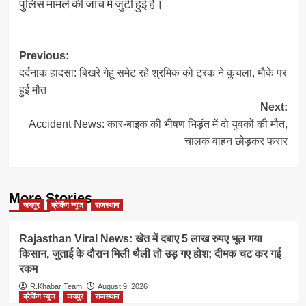
पुलिस मामले की जांच में जुटी हुई है।
Post
Previous:
दर्दनाक हादसा: बिखरे गेहूं समेट रहे श्रमिक को ट्रक ने कुचला, मौके पर
navigation
हुई मौत
Next:
Accident News: कार-बाइक की भीषण भिड़ंत में दो युवकों की मौत,
चालक वाहन छोड़कर फरार
More Stories
जयपुर
ब्रेकिंग न्यूज
राजस्थान
Rajasthan Viral News: खेत में दबाए 5 लाख रुपए भूल गया
किसान, जुताई के दौरान मिली थैली तो उड़ गए होश; दीमक चट कर गई
रकम
R.Khabar Team
August 9, 2026
ब्रेकिंग न्यूज
जयपुर
राजस्थान