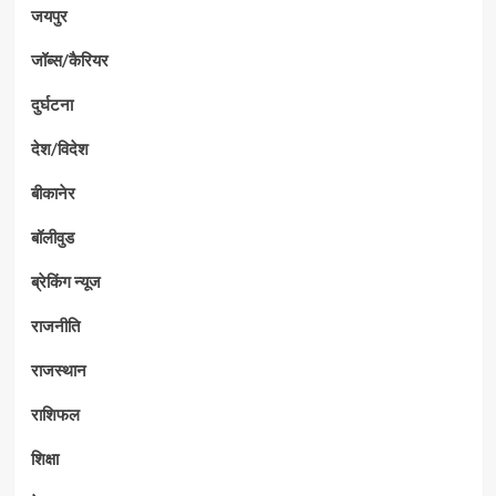
जयपुर
जॉब्स/कैरियर
दुर्घटना
देश/विदेश
बीकानेर
बॉलीवुड
ब्रेकिंग न्यूज
राजनीति
राजस्थान
राशिफल
शिक्षा