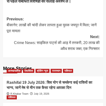
से पहले संबंधित विशेषज्ञ की सलाह अवश्य लें।
Post
Previous:
बीकानेर: लाखों की चांदी लेकर लापता हुआ युवक जयपुर में मिला; जानें
navigation
पूरा मामला
Next:
Crime News: साइकिल पार्ट्स की आड़ में तस्करी, 20 लाख की
अवैध शराब जब्त; एक गिरफ्तार
More Stories
आस्था/धार्मिक
देश/विदेश
ब्रेकिंग न्यूज
राजस्थान
राशिफल
Rashifal 19 July 2026: शिव योग से चमकेगा कई राशियों का
भाग्य, जानें मेष से मीन तक कैसा रहेगा आपका दिन
R.Khabar Team
July 19, 2026
राशिफल