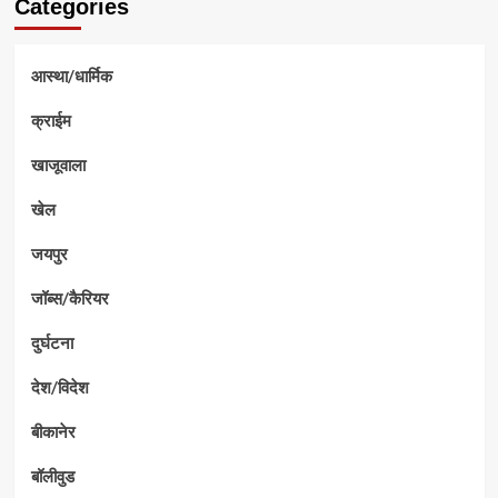
Categories
आस्था/धार्मिक
क्राईम
खाजूवाला
खेल
जयपुर
जॉब्स/कैरियर
दुर्घटना
देश/विदेश
बीकानेर
बॉलीवुड