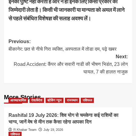
इनकी पुष्टि नहीं करता है और न ही इनके लिए किसी प्रकार की
जिम्मेदारी लेता है। किसी भी जानकारी या मान्यता को अमल में लाने
से पहले संबंधित विशेषज्ञ की सलाह अवश्य लें।
Post
Previous:
बीकानेर: छत से नीचे गिरा व्यक्ति, अस्पताल में तोडा दम, पढ़े खबर
navigation
Next:
Road Accident: कैंपर और सवारी गाडी की भीषण भिडंत, 23 लोग
घायल, 7 की हालत नाजुक
More Stories
आस्था/धार्मिक
देश/विदेश
ब्रेकिंग न्यूज
राजस्थान
राशिफल
Rashifal 19 July 2026: शिव योग से चमकेगा कई राशियों का
भाग्य, जानें मेष से मीन तक कैसा रहेगा आपका दिन
R.Khabar Team
July 19, 2026
राशिफल