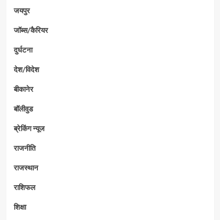
जयपुर
जॉब्स/कैरियर
दुर्घटना
देश/विदेश
बीकानेर
बॉलीवुड
ब्रेकिंग न्यूज
राजनीति
राजस्थान
राशिफल
शिक्षा