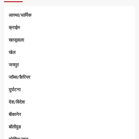
आस्था/धार्मिक
क्राईम
खाजूवाला
खेल
जयपुर
जॉब्स/कैरियर
दुर्घटना
देश/विदेश
बीकानेर
बॉलीवुड
ब्रेकिंग न्यूज