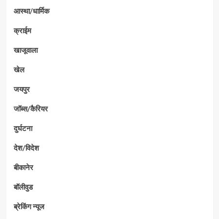
आस्था/धार्मिक
क्राईम
खाजूवाला
खेल
जयपुर
जॉब्स/कैरियर
दुर्घटना
देश/विदेश
बीकानेर
बॉलीवुड
ब्रेकिंग न्यूज